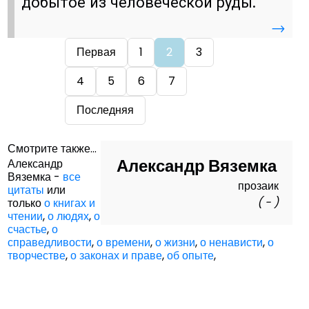
добытое из человеческой руды.
→
Первая
1
2
3
4
5
6
7
Последняя
Смотрите также...
Александр Вяземка
Александр
Вяземка -
все
прозаик
цитаты
или
( - )
только
о книгах и
чтении
,
о людях
,
о
счастье
,
о
справедливости
,
о времени
,
о жизни
,
о ненависти
,
о
творчестве
,
о законах и праве
,
об опыте
,