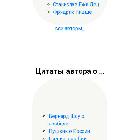
Станислав Ежи Лец
Фридрих Ницше
все авторы...
Цитаты автора о ...
Бернард Шоу о
свободе
Пушкин о России
Есенин о любви