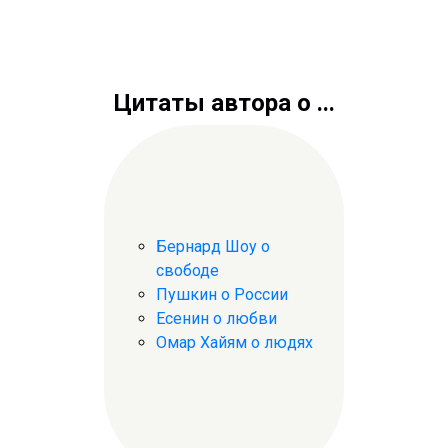
Цитаты автора о ...
Бернард Шоу о
свободе
Пушкин о России
Есенин о любви
Омар Хайям о людях