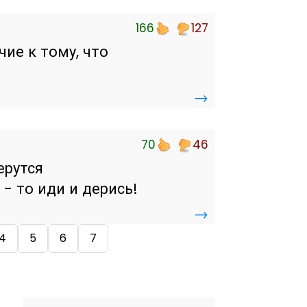
166
127
ие к тому, что
→
70
46
ерутся
- то иди и дерись!
→
4
5
6
7