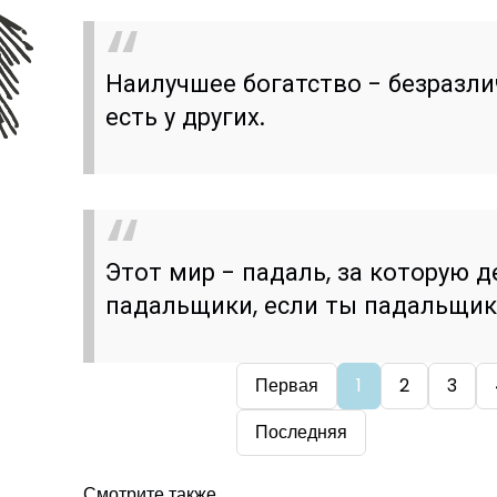
Наилучшее богатство - безразлич
есть у других.
Этот мир - падаль, за которую д
падальщики, если ты падальщик 
Первая
1
2
3
Последняя
Смотрите также...