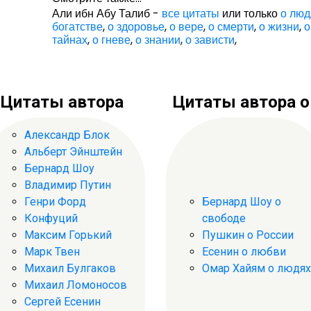
Али ибн Абу Талиб -
все цитаты
или только
о люд
богатстве
,
о здоровье
,
о вере
,
о смерти
,
о жизни
,
о
тайнах
,
о гневе
,
о знании
,
о зависти
,
Цитаты автора
Цитаты автора о .
Александр Блок
Альберт Эйнштейн
Бернард Шоу
Владимир Путин
Генри Форд
Бернард Шоу о
Конфуций
свободе
Максим Горький
Пушкин о России
Марк Твен
Есенин о любви
Михаил Булгаков
Омар Хайям о людях
Михаил Ломоносов
Сергей Есенин