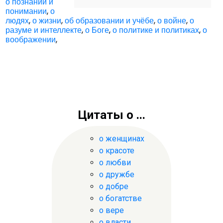
о познании и
понимании
,
о
людях
,
о жизни
,
об образовании и учёбе
,
о войне
,
о
разуме и интеллекте
,
о Боге
,
о политике и политиках
,
о
воображении
,
Цитаты о ...
о женщинах
о красоте
о любви
о дружбе
о добре
о богатстве
о вере
о власти