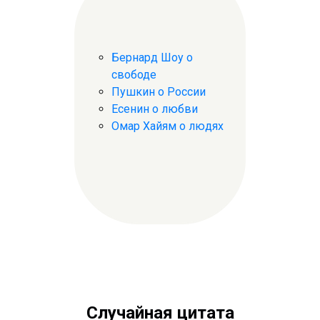
Бернард Шоу о
свободе
Пушкин о России
Есенин о любви
Омар Хайям о людях
Случайная цитата