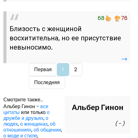
68
76
Близость с женщиной
восхитительна, но ее присутствие
невыносимо.
→
Первая
1
2
Последняя
Смотрите также...
Альбер Гинон
Альбер Гинон -
все
цитаты
или только
о
дружбе и друзьях
,
о
( - )
людях
,
о женщинах
,
об
отношениях
,
об общении
,
о моде и стиле
,