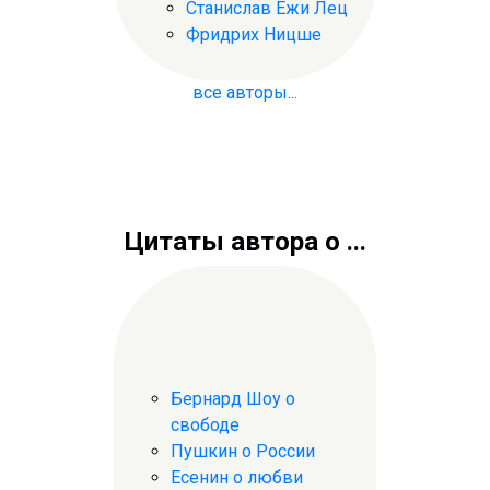
Станислав Ежи Лец
Фридрих Ницше
все авторы...
Цитаты автора о ...
Бернард Шоу о
свободе
Пушкин о России
Есенин о любви