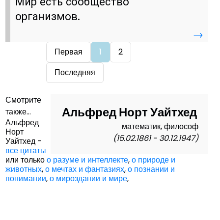
Мир есть сообщество
организмов.
→
Первая
1
2
Последняя
Смотрите
Альфред Норт Уайтхед
также...
Альфред
математик, философ
Норт
(15.02.1861 - 30.12.1947)
Уайтхед -
все цитаты
или только
о разуме и интеллекте
,
о природе и
животных
,
о мечтах и фантазиях
,
о познании и
понимании
,
о мироздании и мире
,