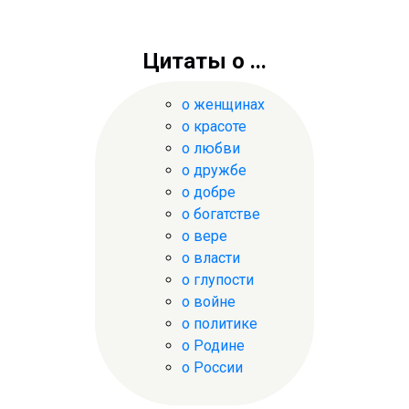
Цитаты о ...
о женщинах
о красоте
о любви
о дружбе
о добре
о богатстве
о вере
о власти
о глупости
о войне
о политике
о Родине
о России