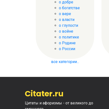
о добре
о богатстве
о вере
о власти
о глупости
о войне
о политике
о Родине
о России
все категории...
Citater.ru
Цитаты и афоризмы - от великого до
смешного