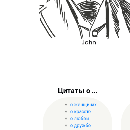
John
Цитаты о ...
о женщинах
о красоте
о любви
о дружбе