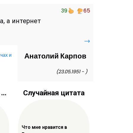
39
65
, а интернет
→
Анатолий Карпов
ачах и
(23.05.1951 - )
..
Случайная цитата
Что мне нравится в