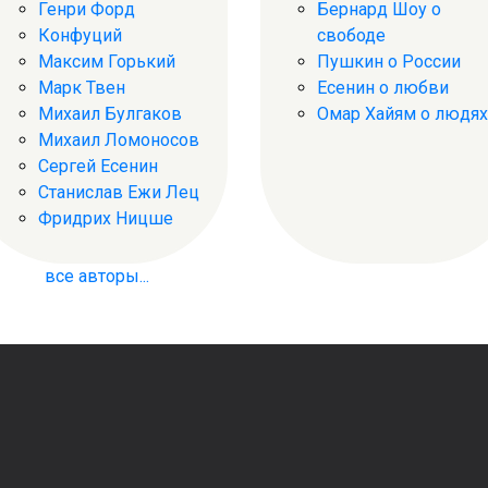
Генри Форд
Бернард Шоу о
Конфуций
свободе
Максим Горький
Пушкин о России
Марк Твен
Есенин о любви
Михаил Булгаков
Омар Хайям о людях
Михаил Ломоносов
Сергей Есенин
Станислав Ежи Лец
Фридрих Ницше
все авторы...