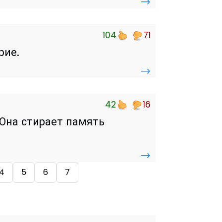
→
104
71
рие.
→
42
16
 Она стирает память
→
4
5
6
7