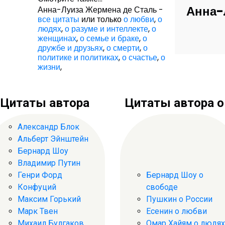
Анна-
Анна-Луиза Жермена де Сталь -
все цитаты
или только
о любви
,
о
людях
,
о разуме и интеллекте
,
о
женщинах
,
о семье и браке
,
о
дружбе и друзьях
,
о смерти
,
о
политике и политиках
,
о счастье
,
о
жизни
,
Цитаты автора
Цитаты автора о .
Александр Блок
Альберт Эйнштейн
Бернард Шоу
Владимир Путин
Генри Форд
Бернард Шоу о
Конфуций
свободе
Максим Горький
Пушкин о России
Марк Твен
Есенин о любви
Михаил Булгаков
Омар Хайям о людях