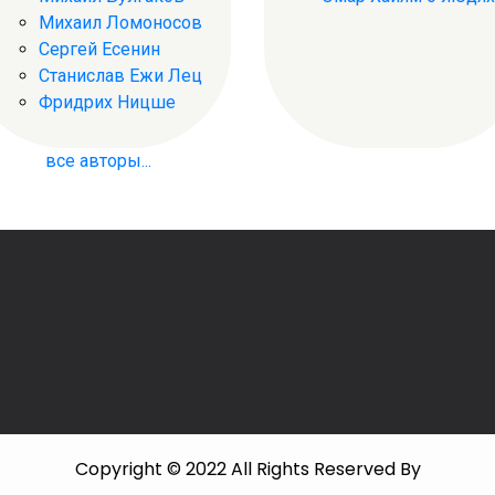
Михаил Ломоносов
Сергей Есенин
Станислав Ежи Лец
Фридрих Ницше
все авторы...
Copyright © 2022 All Rights Reserved By