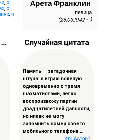
Арета Франклин
ни
,
о
ах
,
о
певица
ниях
,
о
(25.03.1942 - )
..
Случайная цитата
Память — загадочная
штука: я играю вслепую
одновременно с тремя
шахматистами, легко
воспроизвожу партии
двадцатилетней давности,
но никак не могу
запомнить номер своего
мобильного телефона....
Кто Автор?