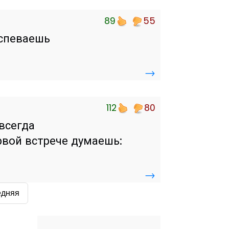
89
55
успеваешь
→
112
80
всегда
ервой встрече думаешь:
→
едняя