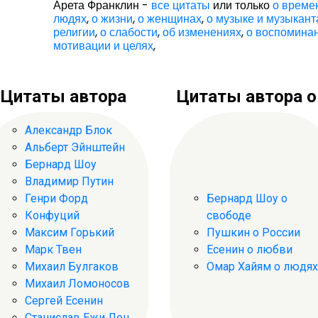
Арета Франклин -
все цитаты
или только
о време
людях
,
о жизни
,
о женщинах
,
о музыке и музыкант
религии
,
о слабости
,
об изменениях
,
о воспомина
мотивации и целях
,
Цитаты автора
Цитаты автора о .
Александр Блок
Альберт Эйнштейн
Бернард Шоу
Владимир Путин
Генри Форд
Бернард Шоу о
Конфуций
свободе
Максим Горький
Пушкин о России
Марк Твен
Есенин о любви
Михаил Булгаков
Омар Хайям о людях
Михаил Ломоносов
Сергей Есенин
Станислав Ежи Лец