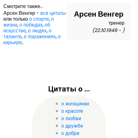
Смотрите также...
Арсен Венгер
Арсен Венгер -
все цитаты
или только
о спорте
,
о
тренер
жизни
,
о победах
,
об
(22.10.1949 - )
искусстве
,
о людях
,
о
таланте
,
о поражениях
,
о
карьере
,
Цитаты о ...
о женщинах
о красоте
о любви
о дружбе
о добре