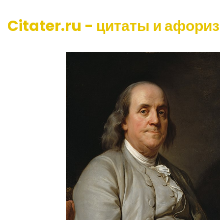
Citater.ru - цитаты и афори