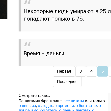
Некоторые люди умирают в 25 ле
попадают только в 75.
Время - деньги.
Первая
3
4
5
Последняя
Смотрите также...
Бенджамин Франклин -
все цитаты
или только
о деньгах
,
о людях
,
о времени
,
о богатстве
,
о
добре и добродетели
,
о лени и лентяях
,
о