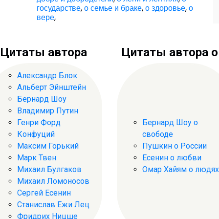
государстве
,
о семье и браке
,
о здоровье
,
о
вере
,
Цитаты автора
Цитаты автора о .
Александр Блок
Альберт Эйнштейн
Бернард Шоу
Владимир Путин
Генри Форд
Бернард Шоу о
Конфуций
свободе
Максим Горький
Пушкин о России
Марк Твен
Есенин о любви
Михаил Булгаков
Омар Хайям о людях
Михаил Ломоносов
Сергей Есенин
Станислав Ежи Лец
Фридрих Ницше