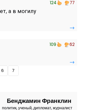
124
77
т, а в могилу
→
109
62
→
6
7
Бенджамин Франклин
политик, ученый, дипломат, журналист