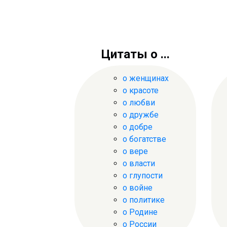
Цитаты о ...
о женщинах
о красоте
о любви
о дружбе
о добре
о богатстве
о вере
о власти
о глупости
о войне
о политике
о Родине
о России