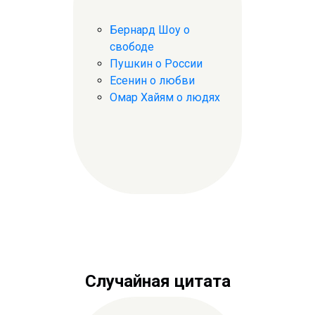
Бернард Шоу о
свободе
Пушкин о России
Есенин о любви
Омар Хайям о людях
Случайная цитата