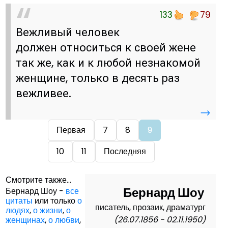
133
79
Вежливый человек
должен относиться к своей жене
так же, как и к любой незнакомой
женщине, только в десять раз
вежливее.
→
Первая
7
8
9
10
11
Последняя
Смотрите также...
Бернард Шоу
Бернард Шоу -
все
цитаты
или только
о
писатель, прозаик, драматург
людях
,
о жизни
,
о
(26.07.1856 - 02.11.1950)
женщинах
,
о любви
,