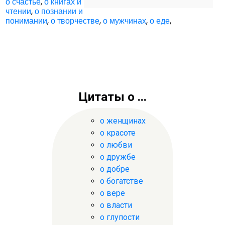
о счастье
,
о книгах и
чтении
,
о познании и
понимании
,
о творчестве
,
о мужчинах
,
о еде
,
Цитаты о ...
о женщинах
о красоте
о любви
о дружбе
о добре
о богатстве
о вере
о власти
о глупости