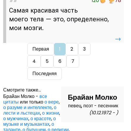
120
78
Самая красивая часть
моего тела — это, определенно,
мои мозги.
→
Первая
1
2
3
4
5
6
7
Последняя
Смотрите также...
Брайан Молко
Брайан Молко -
все
цитаты
или только
о вере
,
певец, поэт - песенник
о разуме и интеллекте
,
о
(10.12.1972 - )
лести и льстецах
,
о жизни
,
о мужчинах
,
о красоте
,
о
музыке и музыкантах
,
о
таланте
,
о будущем
,
о религии
,