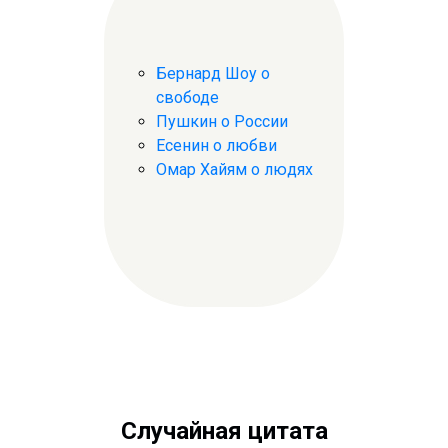
Бернард Шоу о
свободе
Пушкин о России
Есенин о любви
Омар Хайям о людях
Случайная цитата