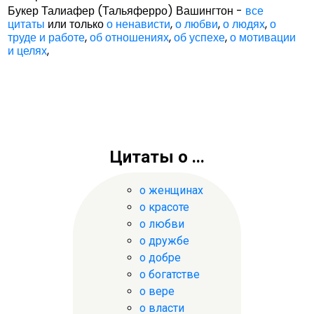
Букер Талиафер (Тальяферро) Вашингтон -
все
цитаты
или только
о ненависти
,
о любви
,
о людях
,
о
труде и работе
,
об отношениях
,
об успехе
,
о мотивации
и целях
,
Цитаты о ...
о женщинах
о красоте
о любви
о дружбе
о добре
о богатстве
о вере
о власти