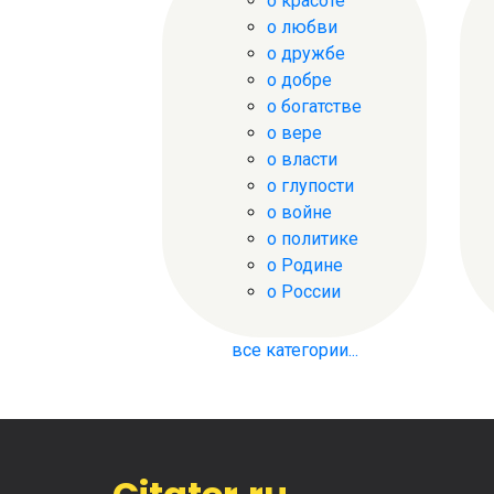
о красоте
о любви
о дружбе
о добре
о богатстве
о вере
о власти
о глупости
о войне
о политике
о Родине
о России
все категории...