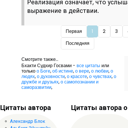
Реализация означает, что услы
выражение в действии.
Первая
1
2
3
Последняя
Смотрите также...
Бхакти Судхир Госвами -
все цитаты
или
только
о Боге
,
об истине
,
о вере
,
о любви
,
о
людях
,
о духовности
,
о красоте
,
о чувствах
,
о
дружбе и друзьях
,
о самопознании и
саморазвитии
,
Цитаты автора
Цитаты автора о .
Александр Блок