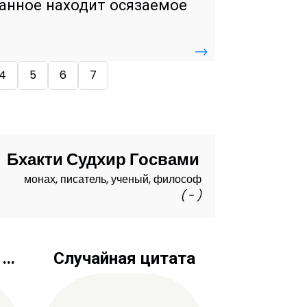
шанное находит осязаемое
→
4
5
6
7
Бхакти Судхир Госвами
монах, писатель, ученый, философ
( - )
..
Случайная цитата