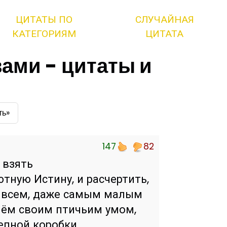
ЦИТАТЫ ПО
СЛУЧАЙНАЯ
КАТЕГОРИЯМ
ЦИТАТА
вами - цитаты и
ть»
147
82
 взять
тную Истину, и расчертить,
о всем, даже самым малым
Нём своим птичьим умом,
епной коробки.