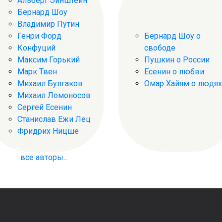
Альберт Эйнштейн
Бернард Шоу
Владимир Путин
Генри Форд
Бернард Шоу о
Конфуций
свободе
Максим Горький
Пушкин о России
Марк Твен
Есенин о любви
Михаил Булгаков
Омар Хайям о людях
Михаил Ломоносов
Сергей Есенин
Станислав Ежи Лец
Фридрих Ницше
все авторы...