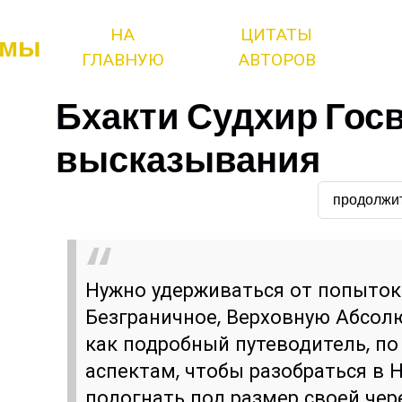
НА
ЦИТАТЫ
змы
ГЛАВНУЮ
АВТОРОВ
Бхакти Судхир Гос
высказывания
продолжи
Нужно удерживаться от попыток
Безграничное, Верховную Абсолю
как подробный путеводитель, п
аспектам, чтобы разобраться в 
подогнать под размер своей чер