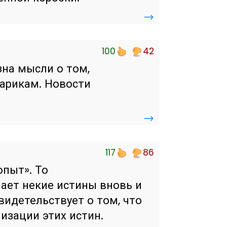
→
100
42
зна мысли о том,
тарикам. Новости
→
117
86
опыт». То
шает некие истины вновь и
свидетельствует о том, что
изации этих истин.