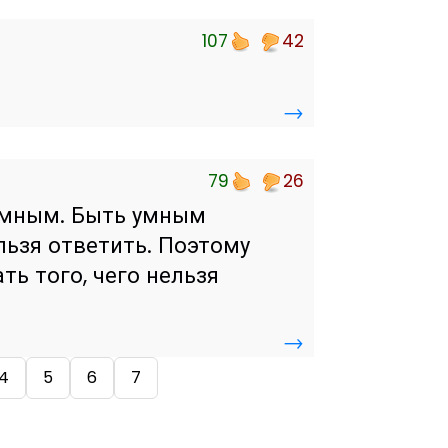
107
42
→
79
26
умным. Быть умным
ельзя ответить. Поэтому
ть того, чего нельзя
→
4
5
6
7