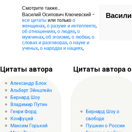
Смотрите также...
Васили
Василий Осипович Ключевский -
все цитаты
или только
о
женщинах
,
о разуме и интеллекте
,
об отношениях
,
о людях
,
о
мужчинах
,
об эгоизме
,
о любви
,
о
словах и разговорах
,
о науке и
ученых
,
о народах и нациях
,
Цитаты автора
Цитаты автора о .
Александр Блок
Альберт Эйнштейн
Бернард Шоу
Владимир Путин
Генри Форд
Бернард Шоу о
Конфуций
свободе
Максим Горький
Пушкин о России