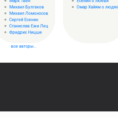
Марк Твен
Есенин о любви
Михаил Булгаков
Омар Хайям о людях
Михаил Ломоносов
Сергей Есенин
Станислав Ежи Лец
Фридрих Ницше
все авторы...