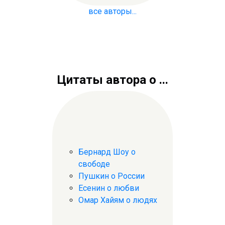
все авторы...
Цитаты автора о ...
Бернард Шоу о
свободе
Пушкин о России
Есенин о любви
Омар Хайям о людях