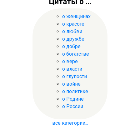
Цитаты о ...
о женщинах
о красоте
о любви
о дружбе
о добре
о богатстве
о вере
о власти
о глупости
о войне
о политике
о Родине
о России
все категории...