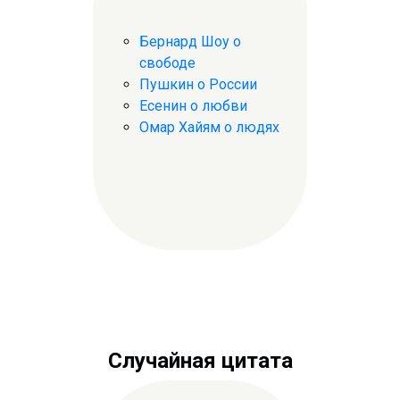
Бернард Шоу о
свободе
Пушкин о России
Есенин о любви
Омар Хайям о людях
Случайная цитата