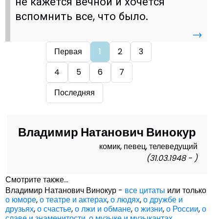
не кажется вечной и хочется
вспомнить все, что было.
→
Первая
1
2
3
4
5
6
7
Последняя
Владимир Натанович Винокур
комик, певец, телеведущий
(31.03.1948 - )
Смотрите также...
Владимир Натанович Винокур -
все цитаты
или только
о юморе
,
о театре и актерах
,
о людях
,
о дружбе и
друзьях
,
о счастье
,
о лжи и обмане
,
о жизни
,
о России
,
о
славе и знаменитости
,
о музыке и музыкантах
,