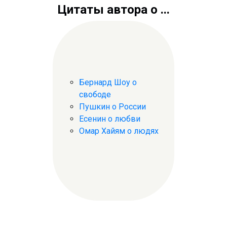
Цитаты автора о ...
Бернард Шоу о
свободе
Пушкин о России
Есенин о любви
Омар Хайям о людях