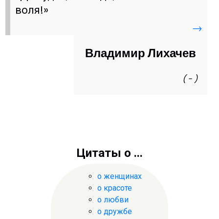
воля!»
→
Владимир Лихачев
( - )
Цитаты о ...
о женщинах
о красоте
о любви
о дружбе