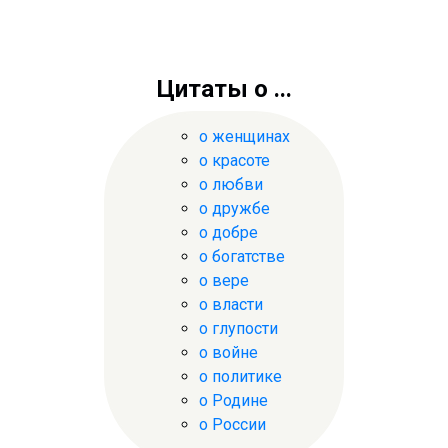
Цитаты о ...
о женщинах
о красоте
о любви
о дружбе
о добре
о богатстве
о вере
о власти
о глупости
о войне
о политике
о Родине
о России