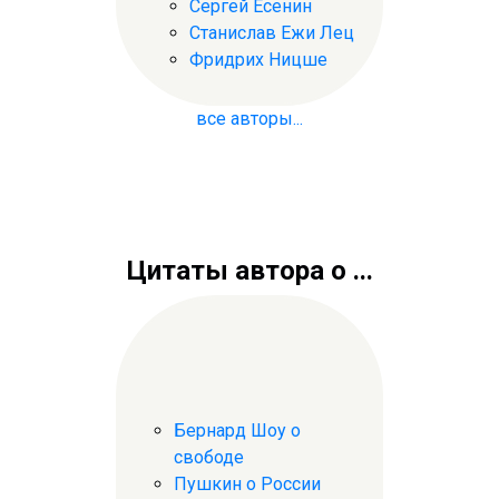
Сергей Есенин
Станислав Ежи Лец
Фридрих Ницше
все авторы...
Цитаты автора о ...
Бернард Шоу о
свободе
Пушкин о России