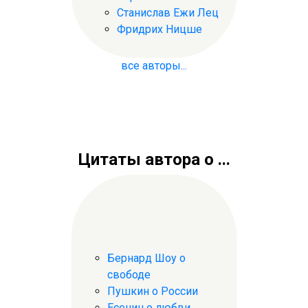
Станислав Ежи Лец
Фридрих Ницше
все авторы...
Цитаты автора о ...
Бернард Шоу о
свободе
Пушкин о России
Есенин о любви