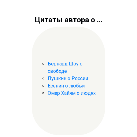
Цитаты автора о ...
Бернард Шоу о
свободе
Пушкин о России
Есенин о любви
Омар Хайям о людях