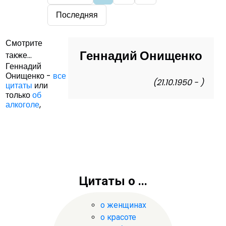
Последняя
Смотрите
Геннадий Онищенко
также...
Геннадий
Онищенко -
все
(21.10.1950 - )
цитаты
или
только
об
алкоголе
,
Цитаты о ...
о женщинах
о красоте