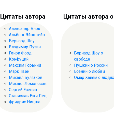
Цитаты автора
Цитаты автора о .
Александр Блок
Альберт Эйнштейн
Бернард Шоу
Владимир Путин
Генри Форд
Бернард Шоу о
Конфуций
свободе
Максим Горький
Пушкин о России
Марк Твен
Есенин о любви
Михаил Булгаков
Омар Хайям о людях
Михаил Ломоносов
Сергей Есенин
Станислав Ежи Лец
Фридрих Ницше