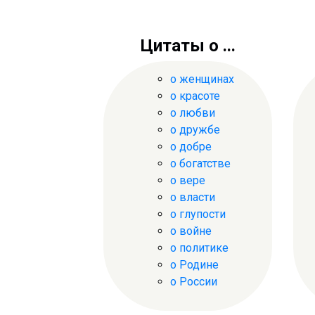
Цитаты о ...
о женщинах
о красоте
о любви
о дружбе
о добре
о богатстве
о вере
о власти
о глупости
о войне
о политике
о Родине
о России