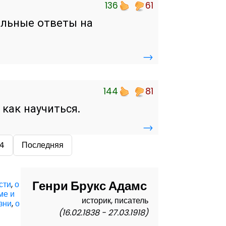
136
61
ельные ответы на
→
144
81
 как научиться.
→
4
Последняя
Генри Брукс Адамс
сти
,
о
ме и
историк, писатель
зни
,
о
(16.02.1838 - 27.03.1918)