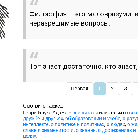
Философия - это маловразумит
неразрешимые вопросы.
Тот знает достаточно, кто знает,
Первая
1
2
3
Смотрите также...
Генри Брукс Адамс -
все цитаты
или только
о вла
дружбе и друзьях
,
об образовании и учёбе
,
о разу
интеллекте
,
о политике и политиках
,
о людях
,
о жи
славе и знаменитости
,
о знании
,
о достижениях и
целях
,