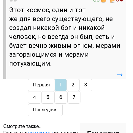
Этот космос, один и тот
же для всего существующего, не
создал никакой бог и никакой
человек, но всегда он был, есть и
будет вечно живым огнем, мерами
загорающимся и мерами
потухающим.
→
Первая
1
2
3
4
5
6
7
Последняя
Смотрите также...
Гераклит -
все цитаты
или только