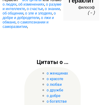
Гераклит
о людях
,
об изменениях
,
о разуме
философ
и интеллекте
,
о счастье
,
о знании
,
( - )
об общении
,
о зле и злодеях
,
о
добре и добродетели
,
о лжи и
обмане
,
о самопознании и
саморазвитии
,
Цитаты о ...
о женщинах
о красоте
о любви
о дружбе
о добре
о богатстве