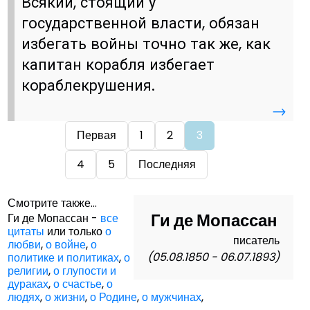
Всякий, стоящий у
государственной власти, обязан
избегать войны точно так же, как
капитан корабля избегает
кораблекрушения.
→
Первая
1
2
3
4
5
Последняя
Смотрите также...
Ги де Мопассан
Ги де Мопассан -
все
цитаты
или только
о
писатель
любви
,
о войне
,
о
(05.08.1850 - 06.07.1893)
политике и политиках
,
о
религии
,
о глупости и
дураках
,
о счастье
,
о
людях
,
о жизни
,
о Родине
,
о мужчинах
,