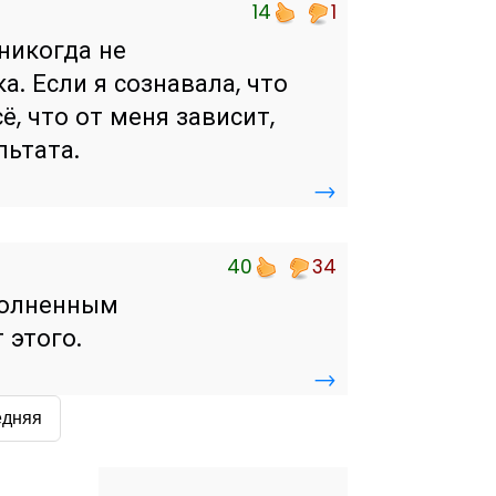
14
1
 никогда не
а. Если я сознавала, что
ё, что от меня зависит,
льтата.
→
40
34
еполненным
 этого.
→
едняя