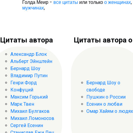
Голда Меир -
все цитаты
или только
о женщинах
мужчинах
,
Цитаты автора
Цитаты автора о .
Александр Блок
Альберт Эйнштейн
Бернард Шоу
Владимир Путин
Генри Форд
Бернард Шоу о
Конфуций
свободе
Максим Горький
Пушкин о России
Марк Твен
Есенин о любви
Михаил Булгаков
Омар Хайям о людях
Михаил Ломоносов
Сергей Есенин
Станислав Ежи Лец