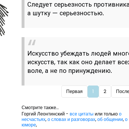
Следует серьезность противника
а шутку — серьезностью.
Искусство убеждать людей мног
искусств, так как оно делает вс
воле, а не по принуждению.
Первая
1
2
Посл
Смотрите также...
Горгий Леонтинский -
все цитаты
или только
о
несчастьях
,
о словах и разговорах
,
об общении
,
о
юморе
,