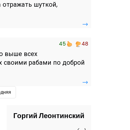
 отражать шуткой,
→
45
48
о выше всех
ех своими рабами по доброй
→
едняя
Горгий Леонтинский