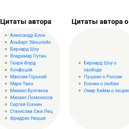
Цитаты автора
Цитаты автора о .
Александр Блок
Альберт Эйнштейн
Бернард Шоу
Владимир Путин
Генри Форд
Бернард Шоу о
Конфуций
свободе
Максим Горький
Пушкин о России
Марк Твен
Есенин о любви
Михаил Булгаков
Омар Хайям о людях
Михаил Ломоносов
Сергей Есенин
Станислав Ежи Лец
Фридрих Ницше