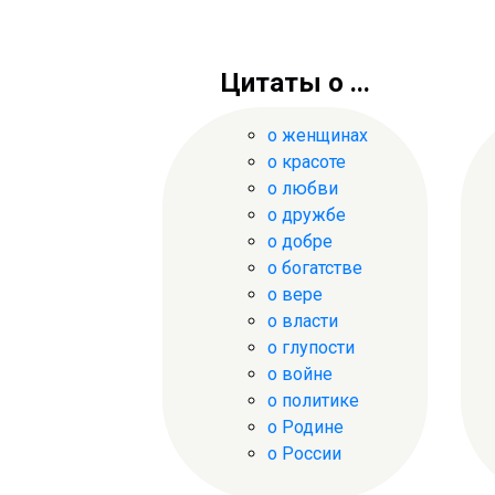
Цитаты о ...
о женщинах
о красоте
о любви
о дружбе
о добре
о богатстве
о вере
о власти
о глупости
о войне
о политике
о Родине
о России