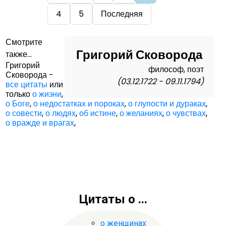
4
5
Последняя
Смотрите
Григорий Сковорода
также...
Григорий
философ, поэт
Сковорода -
(03.12.1722 - 09.11.1794)
все цитаты
или
только
о жизни
,
о Боге
,
о недостатках и пороках
,
о глупости и дураках
,
о совести
,
о людях
,
об истине
,
о желаниях
,
о чувствах
,
о вражде и врагах
,
Цитаты о ...
о женщинах