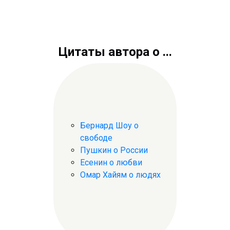
Цитаты автора о ...
Бернард Шоу о
свободе
Пушкин о России
Есенин о любви
Омар Хайям о людях