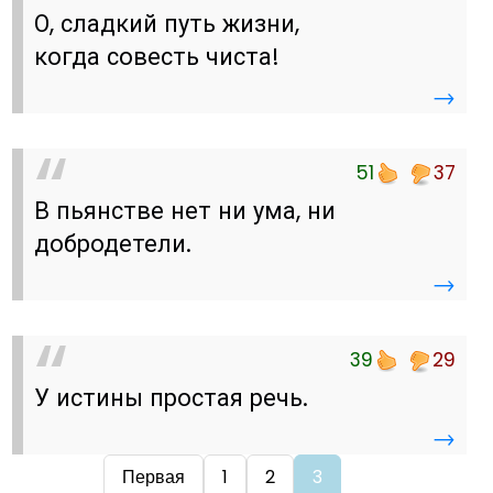
О, сладкий путь жизни,
когда совесть чиста!
→
51
37
В пьянстве нет ни ума, ни
добродетели.
→
39
29
У истины простая речь.
→
Первая
1
2
3