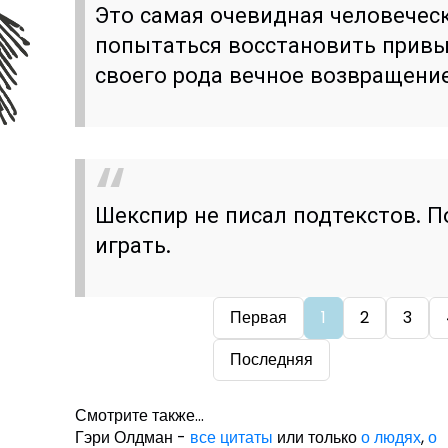
Это самая очевидная человеческ
попытаться восстановить прив
своего рода вечное возвращение
Шекспир не писал подтекстов. 
играть.
Первая
1
2
3
Последняя
Смотрите также...
Гэри Олдман -
все цитаты
или только
о людях
,
о