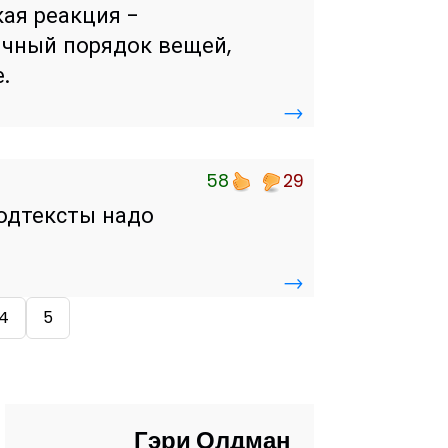
ая реакция -
ычный порядок вещей,
.
→
58
29
Подтексты надо
→
4
5
Гэри Олдман