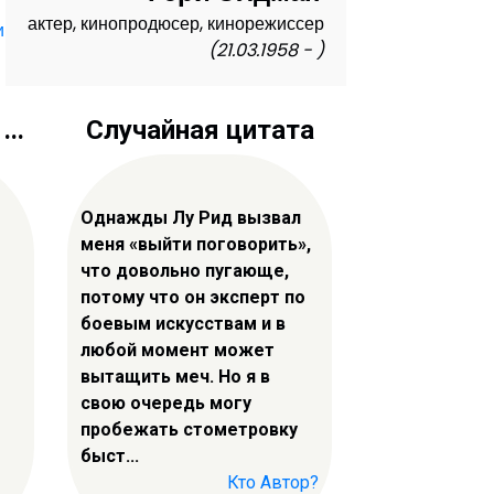
актер, кинопродюсер, кинорежиссер
и
(21.03.1958 - )
..
Случайная цитата
Однажды Лу Рид вызвал
меня «выйти поговорить»,
что довольно пугающе,
потому что он эксперт по
боевым искусствам и в
любой момент может
вытащить меч. Но я в
свою очередь могу
пробежать стометровку
быст...
Кто Автор?