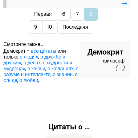
→
Первая
6
7
8
9
10
Последняя
Смотрите также...
Демокрит
Демокрит -
все цитаты
или
только
о людях
,
о дружбе и
философ
друзьях
,
о делах
,
о мудрости и
( - )
мудрецах
,
о жизни
,
о желаниях
,
о
разуме и интеллекте
,
о знании
,
о
стыде
,
о любви
,
Цитаты о ...