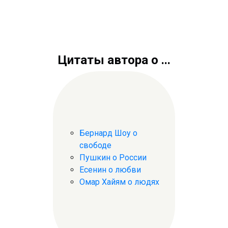
Цитаты автора о ...
Бернард Шоу о
свободе
Пушкин о России
Есенин о любви
Омар Хайям о людях