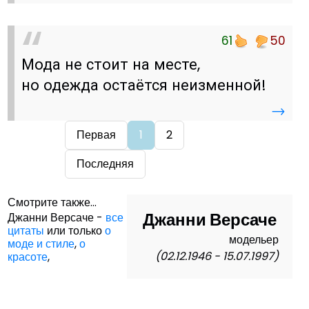
61
50
Мода не стоит на месте,
но одежда остаётся неизменной!
→
Первая
1
2
Последняя
Смотрите также...
Джанни Версаче
Джанни Версаче -
все
цитаты
или только
о
модельер
моде и стиле
,
о
(02.12.1946 - 15.07.1997)
красоте
,