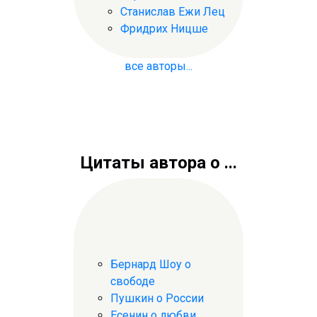
Станислав Ежи Лец
Фридрих Ницше
все авторы...
Цитаты автора о ...
Бернард Шоу о
свободе
Пушкин о России
Есенин о любви