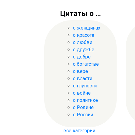
Цитаты о ...
о женщинах
о красоте
о любви
о дружбе
о добре
о богатстве
о вере
о власти
о глупости
о войне
о политике
о Родине
о России
все категории...