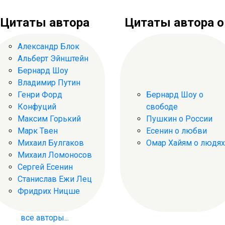
Цитаты автора
Цитаты автора о .
Александр Блок
Альберт Эйнштейн
Бернард Шоу
Владимир Путин
Генри Форд
Бернард Шоу о
Конфуций
свободе
Максим Горький
Пушкин о России
Марк Твен
Есенин о любви
Михаил Булгаков
Омар Хайям о людях
Михаил Ломоносов
Сергей Есенин
Станислав Ежи Лец
Фридрих Ницше
все авторы...