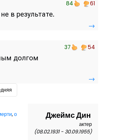
84
61
не в результате.
→
37
54
нным долгом
→
едняя
Джеймс Дин
мерти
,
о
актер
(08.02.1931 - 30.09.1955)