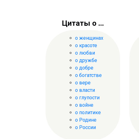
Цитаты о ...
о женщинах
о красоте
о любви
о дружбе
о добре
о богатстве
о вере
о власти
о глупости
о войне
о политике
о Родине
о России