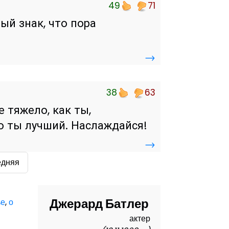
49
71
ый знак, что пора
→
38
63
е тяжело, как ты,
то ты лучший. Наслаждайся!
→
едняя
Джерард Батлер
ье
,
о
актер