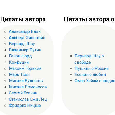
Цитаты автора
Цитаты автора о .
Александр Блок
Альберт Эйнштейн
Бернард Шоу
Владимир Путин
Генри Форд
Бернард Шоу о
Конфуций
свободе
Максим Горький
Пушкин о России
Марк Твен
Есенин о любви
Михаил Булгаков
Омар Хайям о людях
Михаил Ломоносов
Сергей Есенин
Станислав Ежи Лец
Фридрих Ницше