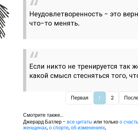
Неудовлетворенность - это верн
что-то менять.
Если никто не тренируется так ж
какой смысл стесняться того, ч
Первая
1
2
Посл
Смотрите также...
Джерард Батлер -
все цитаты
или только
о счаст
женщинах
,
о спорте
,
об изменениях
,