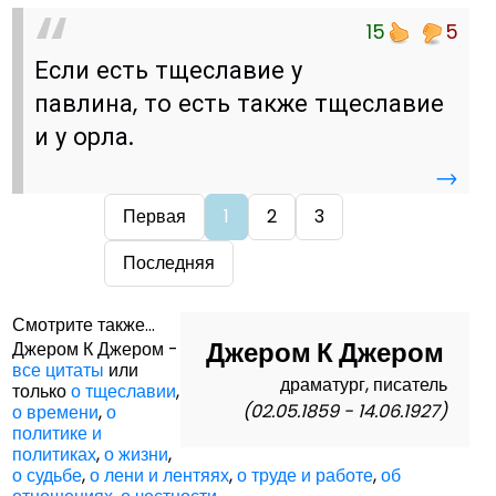
15
5
Если есть тщеславие у
павлина, то есть также тщеславие
и у орла.
→
Первая
1
2
3
Последняя
Смотрите также...
Джером К Джером
Джером К Джером -
все цитаты
или
драматург, писатель
только
о тщеславии
,
(02.05.1859 - 14.06.1927)
о времени
,
о
политике и
политиках
,
о жизни
,
о судьбе
,
о лени и лентяях
,
о труде и работе
,
об