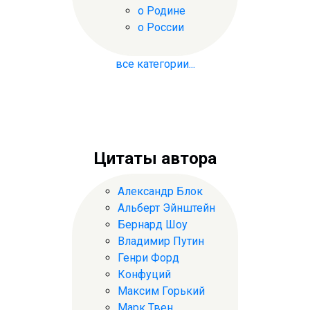
о Родине
о России
все категории...
Цитаты автора
Александр Блок
Альберт Эйнштейн
Бернард Шоу
Владимир Путин
Генри Форд
Конфуций
Максим Горький
Марк Твен