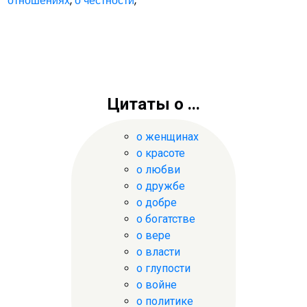
отношениях
,
о честности
,
Цитаты о ...
о женщинах
о красоте
о любви
о дружбе
о добре
о богатстве
о вере
о власти
о глупости
о войне
о политике