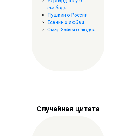
Бернард Шоу о
свободе
Пушкин о России
Есенин о любви
Омар Хайям о людях
Случайная цитата