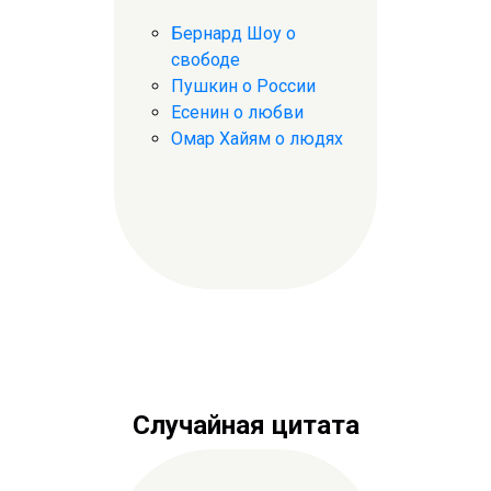
Бернард Шоу о
свободе
Пушкин о России
Есенин о любви
Омар Хайям о людях
Случайная цитата