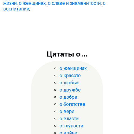
жизни
,
о женщинах
,
о славе и знаменитости
,
о
воспитании
,
Цитаты о ...
о женщинах
о красоте
о любви
о дружбе
о добре
о богатстве
о вере
о власти
о глупости
о войне