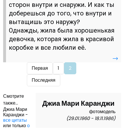
сторон внутри и снаружи. И как ты
доберешься до того, что внутри и
вытащишь это наружу?
Однажды, жила была хорошенькая
девочка, которая жила в красивой
коробке и все любили её.
→
Первая
1
2
Последняя
Смотрите
Джиа Мари Каранджи
также...
Джиа Мари
фотомодель
Каранджи -
(29.01.1960 - 18.11.1986)
все цитаты
или только
о