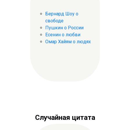
Бернард Шоу о
свободе
Пушкин о России
Есенин о любви
Омар Хайям о людях
Случайная цитата