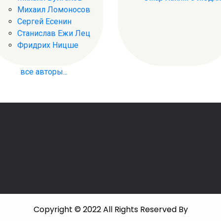
Михаил Ломоносов
Сергей Есенин
Станислав Ежи Лец
Фридрих Ницше
все авторы...
Copyright © 2022 All Rights Reserved By