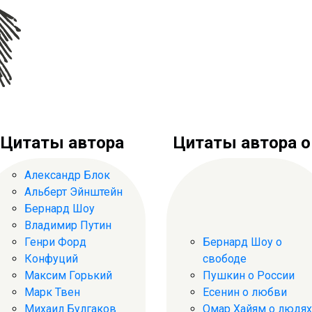
Цитаты автора
Цитаты автора о .
Александр Блок
Альберт Эйнштейн
Бернард Шоу
Владимир Путин
Генри Форд
Бернард Шоу о
Конфуций
свободе
Максим Горький
Пушкин о России
Марк Твен
Есенин о любви
Михаил Булгаков
Омар Хайям о людях