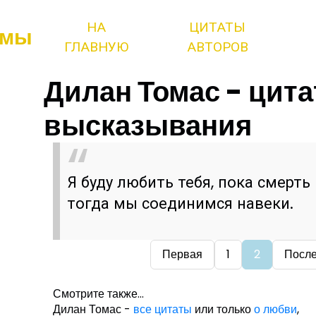
НА
ЦИТАТЫ
змы
ГЛАВНУЮ
АВТОРОВ
Дилан Томас - цита
высказывания
Я буду любить тебя, пока смерть 
тогда мы соединимся навеки.
Первая
1
2
Посл
Смотрите также...
Дилан Томас -
все цитаты
или только
о любви
,