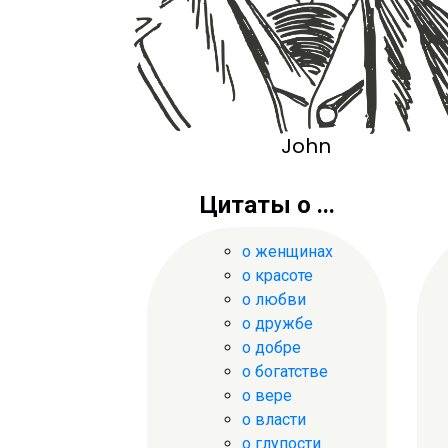
John
Цитаты о ...
о женщинах
о красоте
о любви
о дружбе
о добре
о богатстве
о вере
о власти
о глупости