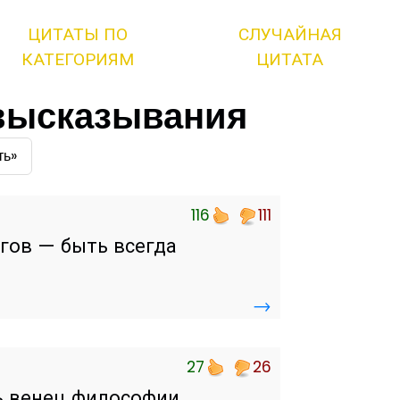
ЦИТАТЫ ПО
СЛУЧАЙНАЯ
КАТЕГОРИЯМ
ЦИТАТА
 высказывания
ть»
116
111
гов — быть всегда
→
27
26
ь венец философии.