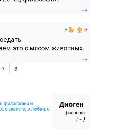
→
9
13
поедать
аем это с мясом животных.
→
7
8
Диоген
,
о философии и
ах
,
о зависти
,
о любви
,
о
философ
( - )