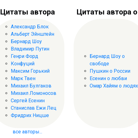
Цитаты автора
Цитаты автора о .
Александр Блок
Альберт Эйнштейн
Бернард Шоу
Владимир Путин
Генри Форд
Бернард Шоу о
Конфуций
свободе
Максим Горький
Пушкин о России
Марк Твен
Есенин о любви
Михаил Булгаков
Омар Хайям о людях
Михаил Ломоносов
Сергей Есенин
Станислав Ежи Лец
Фридрих Ницше
все авторы...