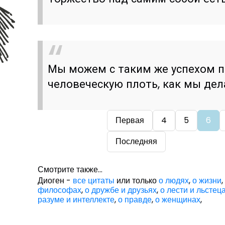
Мы можем с таким же успехом 
человеческую плоть, как мы дел
Первая
4
5
6
Последняя
Смотрите также...
Диоген -
все цитаты
или только
о людях
,
о жизни
философах
,
о дружбе и друзьях
,
о лести и льстец
разуме и интеллекте
,
о правде
,
о женщинах
,