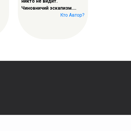
никто не видит.
Чиновничий эскапизм....
Кто Автор?