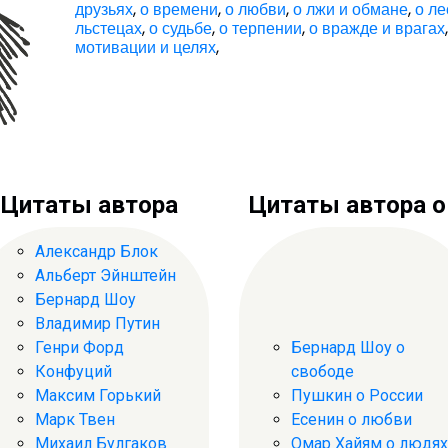
друзьях
,
о времени
,
о любви
,
о лжи и обмане
,
о ле
льстецах
,
о судьбе
,
о терпении
,
о вражде и врагах
мотивации и целях
,
Цитаты автора
Цитаты автора о .
Александр Блок
Альберт Эйнштейн
Бернард Шоу
Владимир Путин
Генри Форд
Бернард Шоу о
Конфуций
свободе
Максим Горький
Пушкин о России
Марк Твен
Есенин о любви
Михаил Булгаков
Омар Хайям о людях