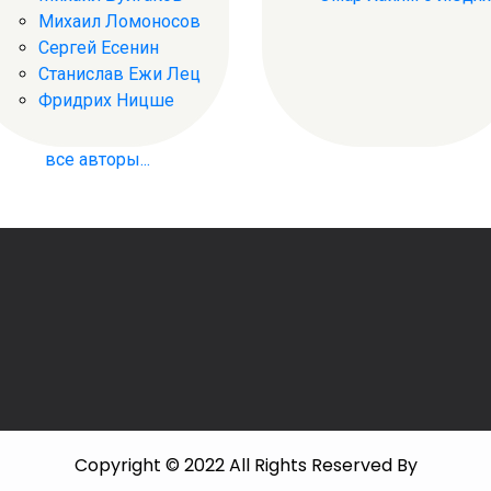
Михаил Ломоносов
Сергей Есенин
Станислав Ежи Лец
Фридрих Ницше
все авторы...
Copyright © 2022 All Rights Reserved By