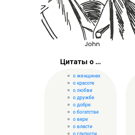
John
Цитаты о ...
о женщинах
о красоте
о любви
о дружбе
о добре
о богатстве
о вере
о власти
о глупости