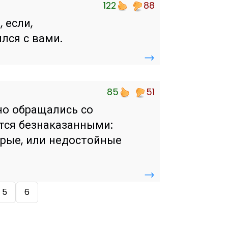
122
88
 если,
лся с вами.
→
85
51
но обращались со
тся безнаказанными:
арые, или недостойные
→
5
6