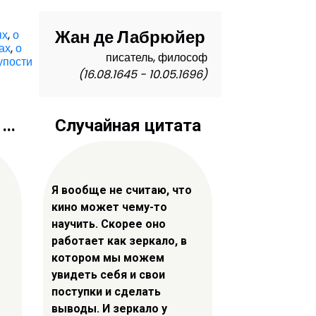
Жан де Лабрюйер
ях
,
о
ах
,
о
писатель, философ
упости
(16.08.1645 - 10.05.1696)
..
Случайная цитата
Я вообще не считаю, что
кино может чему-то
научить. Скорее оно
работает как зеркало, в
котором мы можем
увидеть себя и свои
поступки и сделать
выводы. И зеркало у