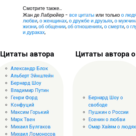
Смотрите также...
Жан де Лабрюйер -
все цитаты
или только
о люд
любви
,
о женщинах
,
о дружбе и друзьях
,
о мужчин
жизни
,
об общении
,
об отношениях
,
о смерти
,
о гл
и дураках
,
Цитаты автора
Цитаты автора о .
Александр Блок
Альберт Эйнштейн
Бернард Шоу
Владимир Путин
Генри Форд
Бернард Шоу о
Конфуций
свободе
Максим Горький
Пушкин о России
Марк Твен
Есенин о любви
Михаил Булгаков
Омар Хайям о людях
Михаил Ломоносов