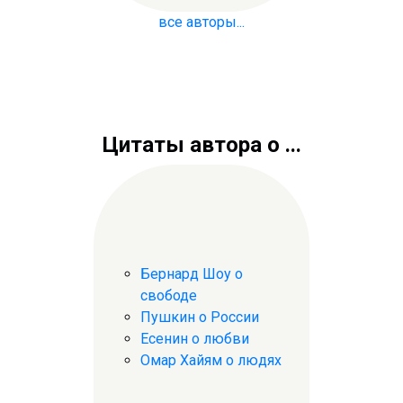
все авторы...
Цитаты автора о ...
Бернард Шоу о
свободе
Пушкин о России
Есенин о любви
Омар Хайям о людях