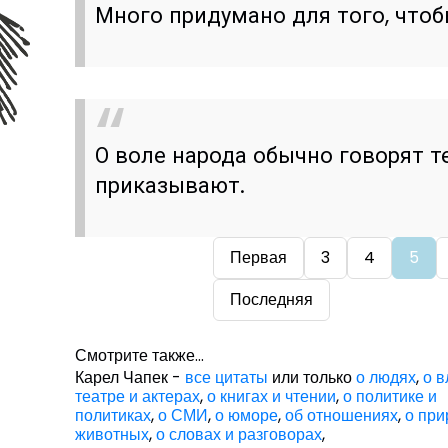
Много придумано для того, чтоб
О воле народа обычно говорят т
приказывают.
Первая
3
4
5
Последняя
Смотрите также...
Карел Чапек -
все цитаты
или только
о людях
,
о в
театре и актерах
,
о книгах и чтении
,
о политике и
политиках
,
о СМИ
,
о юморе
,
об отношениях
,
о при
животных
,
о словах и разговорах
,