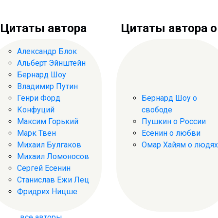
Цитаты автора
Цитаты автора о .
Александр Блок
Альберт Эйнштейн
Бернард Шоу
Владимир Путин
Генри Форд
Бернард Шоу о
Конфуций
свободе
Максим Горький
Пушкин о России
Марк Твен
Есенин о любви
Михаил Булгаков
Омар Хайям о людях
Михаил Ломоносов
Сергей Есенин
Станислав Ежи Лец
Фридрих Ницше
все авторы...