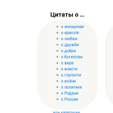
Цитаты о ...
о женщинах
о красоте
о любви
о дружбе
о добре
о богатстве
о вере
о власти
о глупости
о войне
о политике
о Родине
о России
все категории...