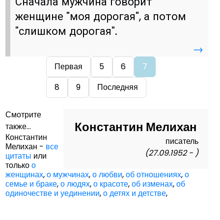
Сначала мужчина говорит
женщине "моя дорогая", а потом
"слишком дорогая".
→
Первая
5
6
7
8
9
Последняя
Смотрите
Константин Мелихан
также...
Константин
писатель
Мелихан -
все
(27.09.1952 - )
цитаты
или
только
о
женщинах
,
о мужчинах
,
о любви
,
об отношениях
,
о
семье и браке
,
о людях
,
о красоте
,
об изменах
,
об
одиночестве и уединении
,
о детях и детстве
,