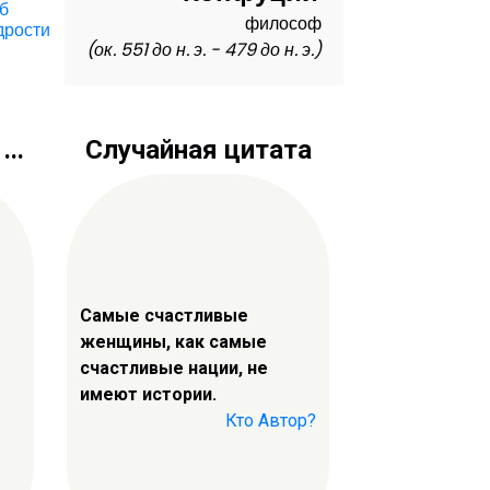
б
философ
дрости
(ок. 551 до н. э. - 479 до н. э.)
о
..
Случайная цитата
Самые счастливые
женщины, как самые
счастливые нации, не
имеют истории.
Кто Автор?