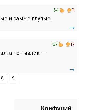
54
11
ые и самые глупые.
→
57
17
дал, а тот велик —
→
8
9
Конфуций