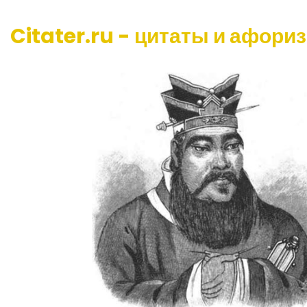
Citater.ru - цитаты и афори