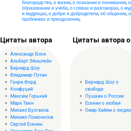
благородстве
,
о жизни
,
о познании и понимании
,
о
образовании и учёбе
,
о словах и разговорах
,
о му
и мудрецах
,
о добре и добродетели
,
об общении
,
проблемах и преодолении
,
Цитаты автора
Цитаты автора о .
Александр Блок
Альберт Эйнштейн
Бернард Шоу
Владимир Путин
Генри Форд
Бернард Шоу о
Конфуций
свободе
Максим Горький
Пушкин о России
Марк Твен
Есенин о любви
Михаил Булгаков
Омар Хайям о людях
Михаил Ломоносов
Сергей Есенин