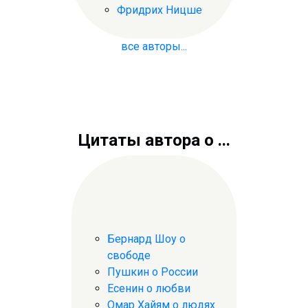
Фридрих Ницше
все авторы...
Цитаты автора о ...
Бернард Шоу о
свободе
Пушкин о России
Есенин о любви
Омар Хайям о людях