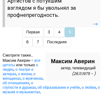
Артистов с потухшим
взглядом я бы увольнял за
профнепрегодность.
→
Первая
3
4
5
6
7
Последняя
Смотрите также...
Максим Аверин
Максим Аверин -
все
цитаты
или только
о
актер, телеведущий
людях
,
о театре и
(26.11.1975 - )
актерах
,
о жизни
,
о
женщинах
,
о мужчинах
,
об отношениях
,
о
глупости и дураках
,
об образовании и учёбе
,
о любви
,
о
музыке и музыкантах
,