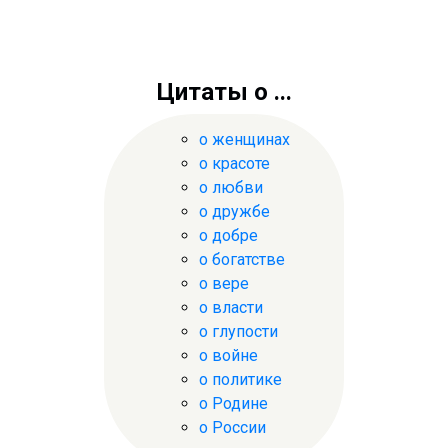
Цитаты о ...
о женщинах
о красоте
о любви
о дружбе
о добре
о богатстве
о вере
о власти
о глупости
о войне
о политике
о Родине
о России