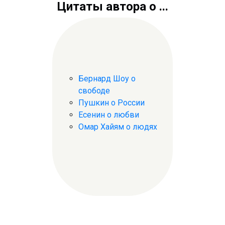
Цитаты автора о ...
Бернард Шоу о
свободе
Пушкин о России
Есенин о любви
Омар Хайям о людях