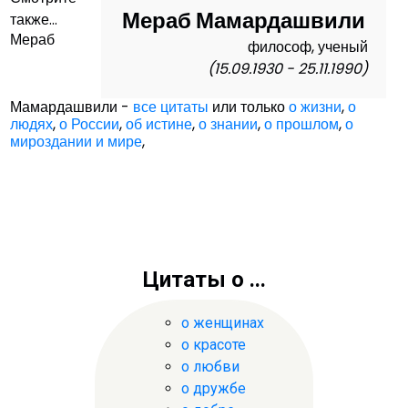
Мераб Мамардашвили
также...
Мераб
философ, ученый
(15.09.1930 - 25.11.1990)
Мамардашвили -
все цитаты
или только
о жизни
,
о
людях
,
о России
,
об истине
,
о знании
,
о прошлом
,
о
мироздании и мире
,
Цитаты о ...
о женщинах
о красоте
о любви
о дружбе