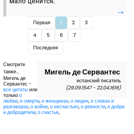
мало ценится.
→
Первая
1
2
3
4
5
6
7
Последняя
Смотрите
Мигель де Сервантес
также...
Мигель де
испанский писатель
Сервантес -
(29.09.1547 - 22.04.1616)
все цитаты
или
только
о
любви
,
о смерти
,
о женщинах
,
о людях
,
о словах и
разговорах
,
о войне
,
о несчастьях
,
о ревности
,
о добре
и добродетели
,
о счастье
,