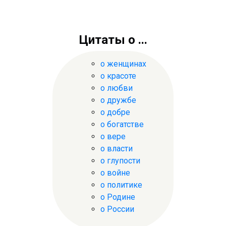
Цитаты о ...
о женщинах
о красоте
о любви
о дружбе
о добре
о богатстве
о вере
о власти
о глупости
о войне
о политике
о Родине
о России