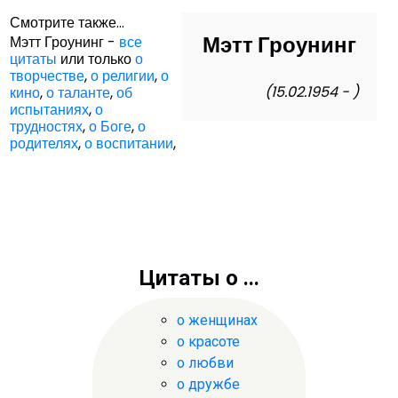
Смотрите также...
Мэтт Гроунинг
Мэтт Гроунинг -
все
цитаты
или только
о
творчестве
,
о религии
,
о
(15.02.1954 - )
кино
,
о таланте
,
об
испытаниях
,
о
трудностях
,
о Боге
,
о
родителях
,
о воспитании
,
Цитаты о ...
о женщинах
о красоте
о любви
о дружбе